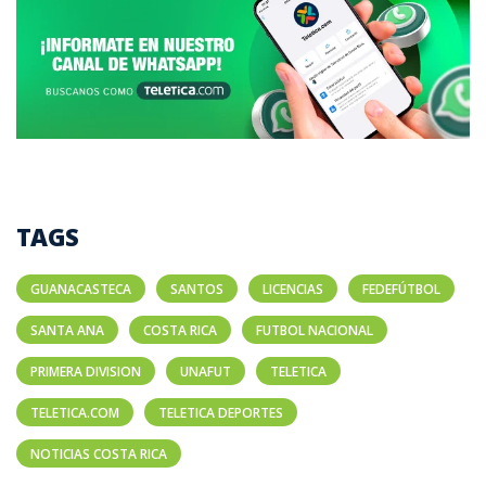
TAGS
GUANACASTECA
SANTOS
LICENCIAS
FEDEFÚTBOL
SANTA ANA
COSTA RICA
FUTBOL NACIONAL
PRIMERA DIVISION
UNAFUT
TELETICA
TELETICA.COM
TELETICA DEPORTES
NOTICIAS COSTA RICA