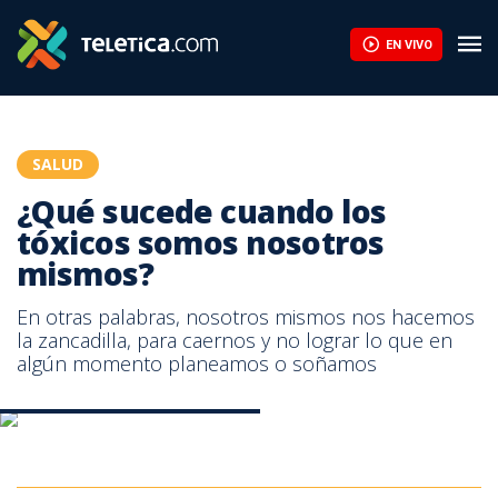
¿Qué sucede cuando los tóxicos somos nosotros mismos? | Tel
EN VIVO
SALUD
¿Qué sucede cuando los
tóxicos somos nosotros
mismos?
En otras palabras, nosotros mismos nos hacemos
la zancadilla, para caernos y no lograr lo que en
algún momento planeamos o soñamos
Evitar ser tóxico con migo mismo
Evitar ser tóxico con migo mismo