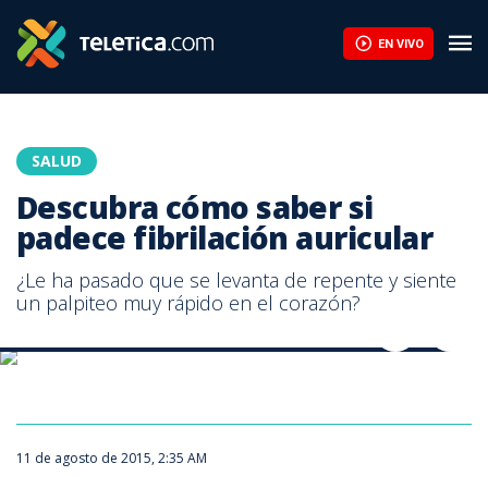
Descubra cómo saber si padece fibrilación auricular | Teletica
EN VIVO
SALUD
Descubra cómo saber si
padece fibrilación auricular
¿Le ha pasado que se levanta de repente y siente
un palpiteo muy rápido en el corazón?
La fibrilación auricular es una aceleración en las palpitaciones
La fibrilación auricular es una aceleración en las palpitaciones
11 de agosto de 2015, 2:35 AM