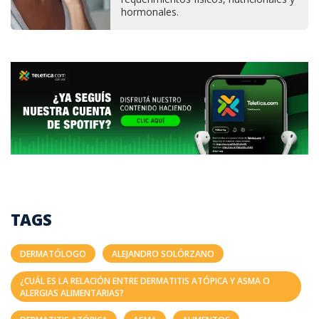
hormonales.
TAGS
DERMATÓLOGO
ALEJANDRO SOLÓRZANO
¿CUÁL ES LA RELACIÓN ENTRE DERMATITIS ATÓPICA Y ASMA O
ALERGIAS ALIMENTARIAS?