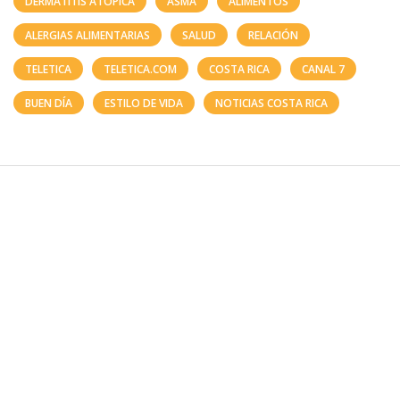
DERMATITIS ATÓPICA
ASMA
ALIMENTOS
ALERGIAS ALIMENTARIAS
SALUD
RELACIÓN
TELETICA
TELETICA.COM
COSTA RICA
CANAL 7
BUEN DÍA
ESTILO DE VIDA
NOTICIAS COSTA RICA