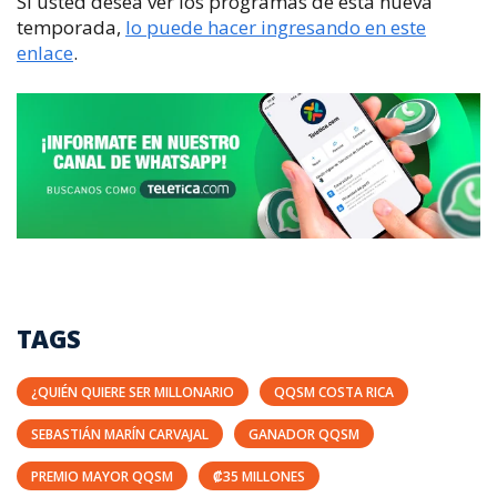
Si usted desea ver los programas de esta nueva
temporada,
lo puede hacer ingresando en este
enlace
.
TAGS
¿QUIÉN QUIERE SER MILLONARIO
QQSM COSTA RICA
SEBASTIÁN MARÍN CARVAJAL
GANADOR QQSM
PREMIO MAYOR QQSM
₡35 MILLONES