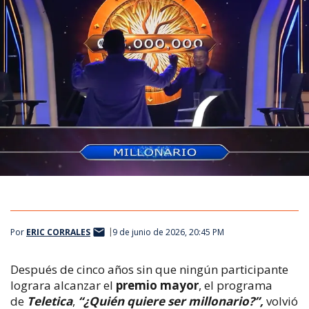
Por
ERIC CORRALES
9 de junio de 2026, 20:45 PM
Después de cinco años sin que ningún participante
lograra alcanzar el
premio mayor
, el programa
de
Teletica
,
“¿Quién
q
uiere
s
er
m
illonario?”,
volvió