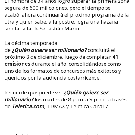
El hombre de 34 años logró superar la primera zona
segura de 600 mil colones, pero el tiempo se
acabó;
ahora continuará el próximo programa de la
otra y quién sabe, a la postre, logra una hazaña
similar a la de Seb
astián Marín.
La décima temporada
de
¿Quién
q
uiere
s
er
m
illonario?
concluirá el
próximo 8 de diciembre, luego de completar
41
emisiones
durante el año, consolidándose como
uno de los formatos de concursos más exitosos y
queridos por la audiencia costarricense.
Recuerde que puede ver
¿Quién quiere ser
millonario?
los martes de 8 p. m. a 9 p. m., a través
de
Teletica.com,
TDMAX y Teletica Canal 7.