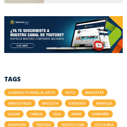
TAGS
LA MASCOTA IDEAL: EL GATO
GATO
MASCOTAS
AMIGOS FIELES
MASCOTA
CUIDADOS
ANIMALES
HOGAR
FAMILIA
CASA
AMOR
COMPAÑÍA
ADOPCIÓN
TELETICA
TELETICA.COM
COSTA RICA