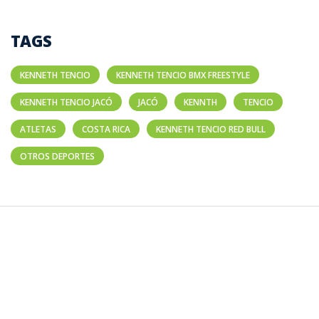
TAGS
KENNETH TENCIO
KENNETH TENCIO BMX FREESTYLE
KENNETH TENCIO JACÓ
JACÓ
KENNTH
TENCIO
ATLETAS
COSTA RICA
KENNETH TENCIO RED BULL
OTROS DEPORTES