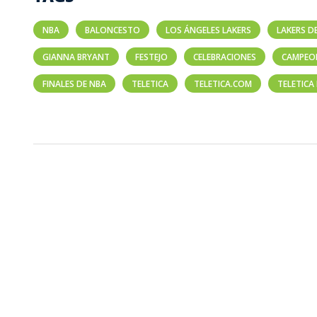
NBA
BALONCESTO
LOS ÁNGELES LAKERS
LAKERS D
GIANNA BRYANT
FESTEJO
CELEBRACIONES
CAMPEON
FINALES DE NBA
TELETICA
TELETICA.COM
TELETICA