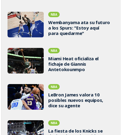
NBA
Wembanyama ata su futuro
a los Spurs: "Estoy aquí
para quedarme"
NBA
Miami Heat oficializa el
fichaje de Giannis
Antetokounmpo
NBA
LeBron James valora 10
posibles nuevos equipos,
dice su agente
NBA
La fiesta de los Knicks se