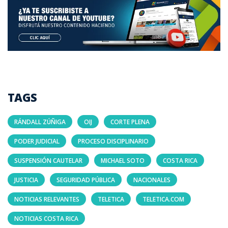
TAGS
RÁNDALL ZÚÑIGA
OIJ
CORTE PLENA
PODER JUDICIAL
PROCESO DISCIPLINARIO
SUSPENSIÓN CAUTELAR
MICHAEL SOTO
COSTA RICA
JUSTICIA
SEGURIDAD PÚBLICA
NACIONALES
NOTICIAS RELEVANTES
TELETICA
TELETICA.COM
NOTICIAS COSTA RICA