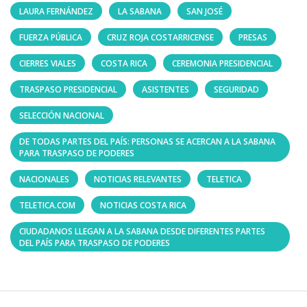
LAURA FERNÁNDEZ
LA SABANA
SAN JOSÉ
FUERZA PÚBLICA
CRUZ ROJA COSTARRICENSE
PRESAS
CIERRES VIALES
COSTA RICA
CEREMONIA PRESIDENCIAL
TRASPASO PRESIDENCIAL
ASISTENTES
SEGURIDAD
SELECCIÓN NACIONAL
DE TODAS PARTES DEL PAÍS: PERSONAS SE ACERCAN A LA SABANA
PARA TRASPASO DE PODERES
NACIONALES
NOTICIAS RELEVANTES
TELETICA
TELETICA.COM
NOTICIAS COSTA RICA
CIUDADANOS LLEGAN A LA SABANA DESDE DIFERENTES PARTES
DEL PAÍS PARA TRASPASO DE PODERES