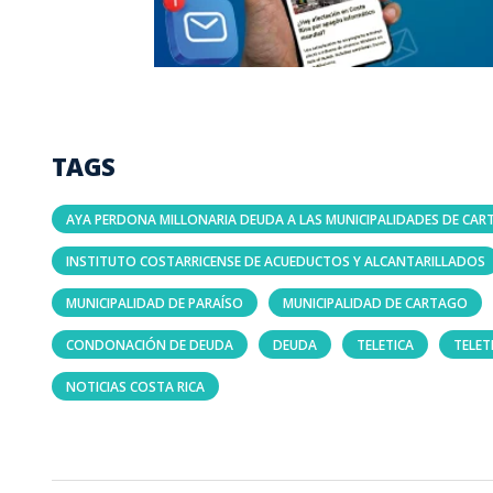
TAGS
AYA PERDONA MILLONARIA DEUDA A LAS MUNICIPALIDADES DE CAR
INSTITUTO COSTARRICENSE DE ACUEDUCTOS Y ALCANTARILLADOS
MUNICIPALIDAD DE PARAÍSO
MUNICIPALIDAD DE CARTAGO
CONDONACIÓN DE DEUDA
DEUDA
TELETICA
TELET
NOTICIAS COSTA RICA