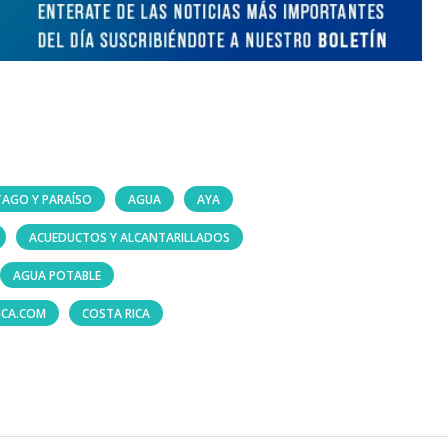
TAGO Y PARAÍSO
AGUA
AYA
ACUEDUCTOS Y ALCANTARILLADOS
AGUA POTABLE
ICA.COM
COSTA RICA