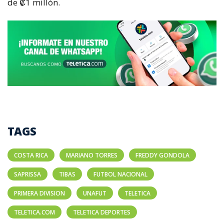
de ₡1 millón.
TAGS
COSTA RICA
MARIANO TORRES
FREDDY GONDOLA
SAPRISSA
TIBAS
FUTBOL NACIONAL
PRIMERA DIVISION
UNAFUT
TELETICA
TELETICA.COM
TELETICA DEPORTES