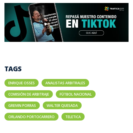
TAGS
ENRIQUE OSSES
ANALISTAS ARBITRALES
COMISIÓN DE ARBITRAJE
FÚTBOL NACIONAL
GREIVIN PORRAS
WALTER QUESADA
ORLANDO PORTOCARRERO
TELETICA