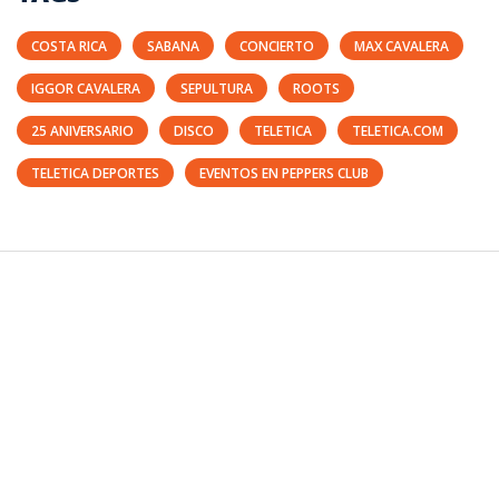
COSTA RICA
SABANA
CONCIERTO
MAX CAVALERA
IGGOR CAVALERA
SEPULTURA
ROOTS
25 ANIVERSARIO
DISCO
TELETICA
TELETICA.COM
TELETICA DEPORTES
EVENTOS EN PEPPERS CLUB