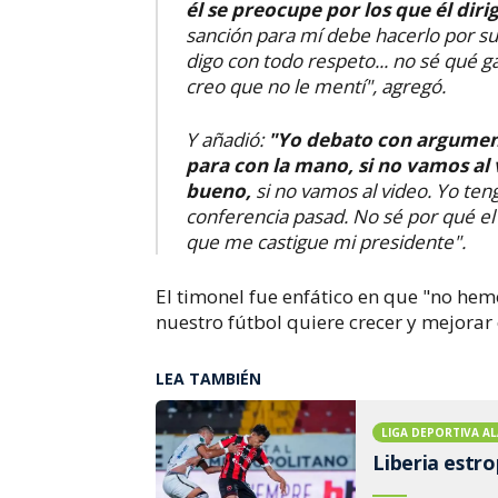
él se preocupe por los que él diri
sanción para mí debe hacerlo por sus
digo con todo respeto... no sé qué g
creo que no le mentí", agregó.
Y añadió:
"Yo debato con argumento
para con la mano, si no vamos al
bueno,
si no vamos al video. Yo te
conferencia pasad.
No sé por qué el
que me castigue mi presidente".
El timonel fue enfático en que "no hem
nuestro fútbol quiere crecer y mejorar 
LEA TAMBIÉN
LIGA DEPORTIVA AL
Liberia estr