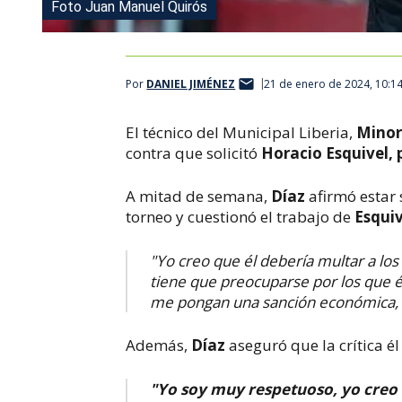
Foto Juan Manuel Quirós
Por
DANIEL JIMÉNEZ
21 de enero de 2024, 10:1
El técnico del Municipal Liberia,
Minor
contra que solicitó
Horacio Esquivel, 
A mitad de semana,
Díaz
afirmó estar 
torneo y cuestionó el trabajo de
Esquiv
"Yo creo que él debería multar a los
tiene que preocuparse por los que é
me pongan una sanción económica, q
Además,
Díaz
aseguró que la crítica é
"Yo soy muy respetuoso, yo cre