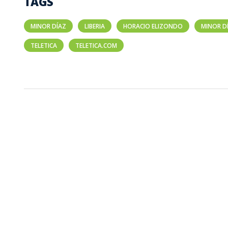
TAGS
MINOR DÍAZ
LIBERIA
HORACIO ELIZONDO
MINOR D
TELETICA
TELETICA.COM