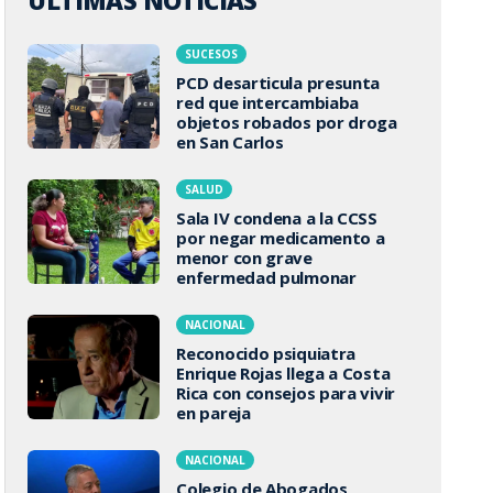
ÚLTIMAS NOTICIAS
SUCESOS
PCD desarticula presunta
red que intercambiaba
objetos robados por droga
en San Carlos
SALUD
Sala IV condena a la CCSS
por negar medicamento a
menor con grave
enfermedad pulmonar
NACIONAL
Reconocido psiquiatra
Enrique Rojas llega a Costa
Rica con consejos para vivir
en pareja
NACIONAL
Colegio de Abogados