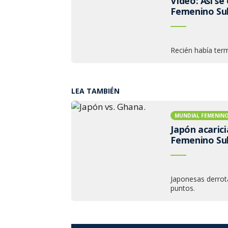
Video: Así se
Femenino Su
Recién había ter
LEA TAMBIÉN
MUNDIAL FEMENINO
Japón acarici
Femenino Su
Japonesas derrot
puntos.