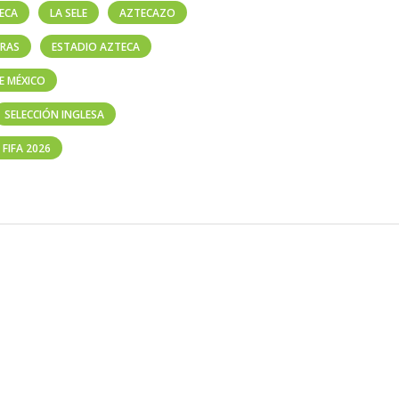
ECA
LA SELE
AZTECAZO
RAS
ESTADIO AZTECA
E MÉXICO
SELECCIÓN INGLESA
FIFA 2026