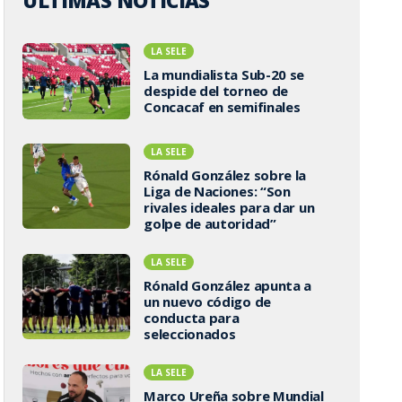
ÚLTIMAS NOTICIAS
LA SELE
La mundialista Sub-20 se
despide del torneo de
Concacaf en semifinales
LA SELE
Rónald González sobre la
Liga de Naciones: “Son
rivales ideales para dar un
golpe de autoridad”
LA SELE
Rónald González apunta a
un nuevo código de
conducta para
seleccionados
LA SELE
Marco Ureña sobre Mundial