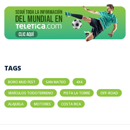
TAGS
BORO MUD FEST
SAN MATEO
4X4
VEHÍCULOS TODOTERRENO
PISTA LA TORRE
OFF-ROAD
ALAJUELA
MOTORES
COSTA RICA