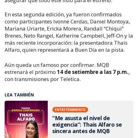
asegurar que todo esté listo para el estreno.
En esta segunda edición, ya fueron confirmados
como participantes Ivonne Cerdas, Daniel Montoya,
Mariana Uriarte, Ericka Morera, Randall “Chiqui”
Brenes, Neto Rangel, Katherine Campbell, Jeff-On y la
más reciente incorporación: la presentadora Thais
Alfaro, quien representará a
Buen Día
en la pista.
Aún queda un famoso por confirmar.
MQB
estrenará el próximo
14 de setiembre a las 7 p.m.
,
con transmisiones por Teletica.
LEA TAMBIÉN
ENTRETENIMIENTO
“Me asusta el nivel de
exigencia”: Thais Alfaro se
sincera antes de MQB