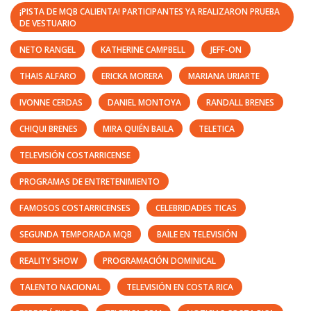
¡PISTA DE MQB CALIENTA! PARTICIPANTES YA REALIZARON PRUEBA
DE VESTUARIO
NETO RANGEL
KATHERINE CAMPBELL
JEFF-ON
THAIS ALFARO
ERICKA MORERA
MARIANA URIARTE
IVONNE CERDAS
DANIEL MONTOYA
RANDALL BRENES
CHIQUI BRENES
MIRA QUIÉN BAILA
TELETICA
TELEVISIÓN COSTARRICENSE
PROGRAMAS DE ENTRETENIMIENTO
FAMOSOS COSTARRICENSES
CELEBRIDADES TICAS
SEGUNDA TEMPORADA MQB
BAILE EN TELEVISIÓN
REALITY SHOW
PROGRAMACIÓN DOMINICAL
TALENTO NACIONAL
TELEVISIÓN EN COSTA RICA