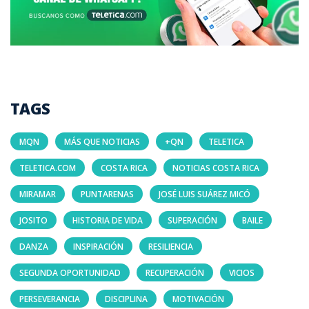
TAGS
MQN
MÁS QUE NOTICIAS
+QN
TELETICA
TELETICA.COM
COSTA RICA
NOTICIAS COSTA RICA
MIRAMAR
PUNTARENAS
JOSÉ LUIS SUÁREZ MICÓ
JOSITO
HISTORIA DE VIDA
SUPERACIÓN
BAILE
DANZA
INSPIRACIÓN
RESILIENCIA
SEGUNDA OPORTUNIDAD
RECUPERACIÓN
VICIOS
PERSEVERANCIA
DISCIPLINA
MOTIVACIÓN