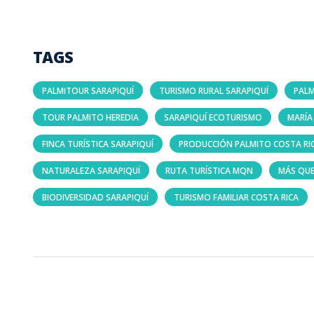
TAGS
PALMITOUR SARAPIQUÍ
TURISMO RURAL SARAPIQUÍ
PALM
TOUR PALMITO HEREDIA
SARAPIQUÍ ECOTURISMO
MARÍA
FINCA TURÍSTICA SARAPIQUÍ
PRODUCCIÓN PALMITO COSTA RI
NATURALEZA SARAPIQUÍ
RUTA TURÍSTICA MQN
MÁS QUE
BIODIVERSIDAD SARAPIQUÍ
TURISMO FAMILIAR COSTA RICA