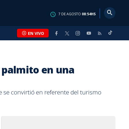
7
DE
AGOSTO
08:54
HS
EN VIVO
l palmito en una
se convirtió en referente del turismo