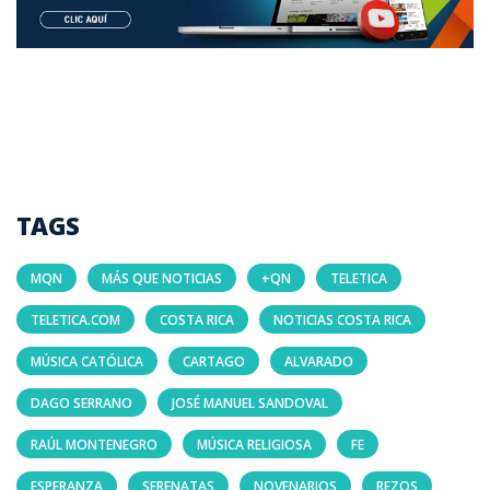
TAGS
MQN
MÁS QUE NOTICIAS
+QN
TELETICA
TELETICA.COM
COSTA RICA
NOTICIAS COSTA RICA
MÚSICA CATÓLICA
CARTAGO
ALVARADO
DAGO SERRANO
JOSÉ MANUEL SANDOVAL
RAÚL MONTENEGRO
MÚSICA RELIGIOSA
FE
ESPERANZA
SERENATAS
NOVENARIOS
REZOS