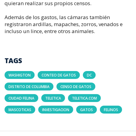
quieran realizar sus propios censos.
Además de los gastos, las cámaras también
registraron ardillas, mapaches, zorros, venados e
incluso un lince, entre otros animales.
TAGS
WASHIGTON
CONTEO DE GATOS
DC
DISTRITO DE COLUMBIA
CENSO DE GATOS
CIUDAD FELINA
TELETICA
TELETICA.COM
MASCOTICAS
INVESTIGACION
GATOS
FELINOS