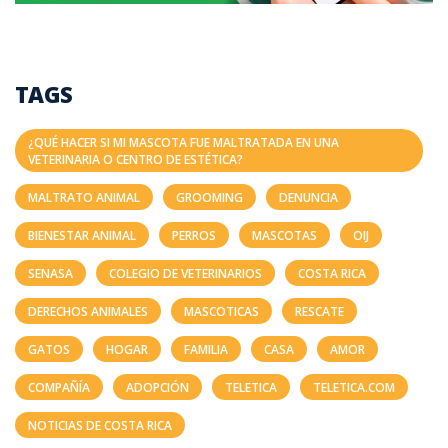
TAGS
¿QUÉ HACER SI MI MASCOTA FUE MALTRATADA EN UNA
VETERINARIA O CENTRO DE ESTÉTICA?
MALTRATO ANIMAL
GROOMING
DENUNCIA
BIENESTAR ANIMAL
PERROS
MASCOTAS
OIJ
SENASA
COLEGIO DE VETERINARIOS
COSTA RICA
DERECHOS ANIMALES
MASCOTICAS
RESCATE
GATOS
HOGAR
FAMILIA
CASA
AMOR
COMPAÑÍA
ADOPCIÓN
TELETICA
TELETICA.COM
NOTICIAS DE COSTA RICA