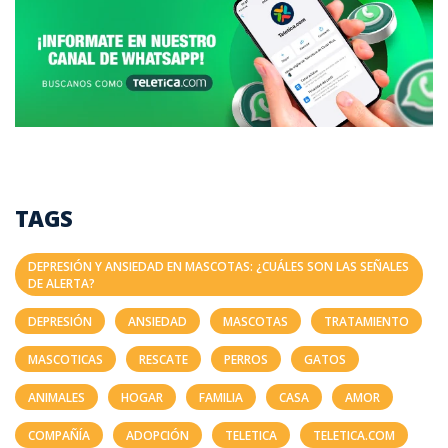
TAGS
DEPRESIÓN Y ANSIEDAD EN MASCOTAS: ¿CUÁLES SON LAS SEÑALES
DE ALERTA?
DEPRESIÓN
ANSIEDAD
MASCOTAS
TRATAMIENTO
MASCOTICAS
RESCATE
PERROS
GATOS
ANIMALES
HOGAR
FAMILIA
CASA
AMOR
COMPAÑÍA
ADOPCIÓN
TELETICA
TELETICA.COM