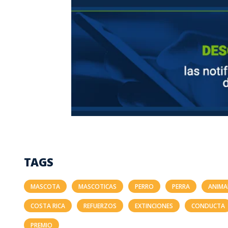
TAGS
MASCOTA
MASCOTICAS
PERRO
PERRA
ANIMA
COSTA RICA
REFUERZOS
EXTINCIONES
CONDUCTA
PREMIO