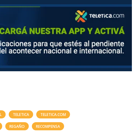
L
TELETICA
TELETICA.COM
REGAÑO
RECOMPENSA