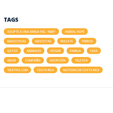
TAGS
ADOPTE A UNA AMIGA FIEL: 'ABBY'
ANIMAL HOPE
MASCOTICAS
MASCOTAS
RESCATE
PERROS
GATOS
ANIMALES
HOGAR
FAMILIA
CASA
AMOR
COMPAÑÍA
ADOPCIÓN
TELETICA
TELETICA.COM
COSTA RICA
NOTICIAS DE COSTA RICA