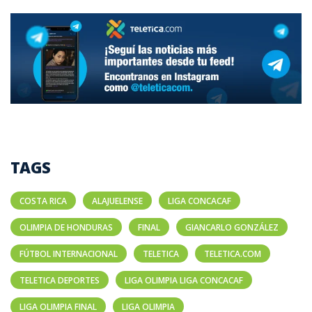
TAGS
COSTA RICA
ALAJUELENSE
LIGA CONCACAF
OLIMPIA DE HONDURAS
FINAL
GIANCARLO GONZÁLEZ
FÚTBOL INTERNACIONAL
TELETICA
TELETICA.COM
TELETICA DEPORTES
LIGA OLIMPIA LIGA CONCACAF
LIGA OLIMPIA FINAL
LIGA OLIMPIA