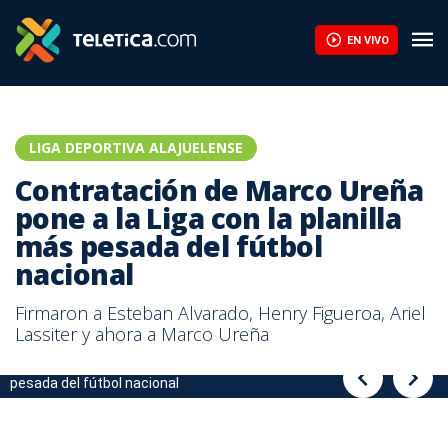
EN VIVO
LIGA DEPORTIVA ALAJUELENSE
Contratación de Marco Ureña
pone a la Liga con la planilla
más pesada del fútbol
nacional
Firmaron a Esteban Alvarado, Henry Figueroa, Ariel
Lassiter y ahora a Marco Ureña
Contratación de Marco Ureña pone a la Liga con la planilla más
Contratación de Marco Ureña pone a la Liga con la planilla más
pesada del fútbol nacional
pesada del fútbol nacional