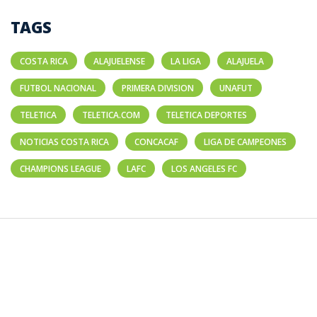
TAGS
COSTA RICA
ALAJUELENSE
LA LIGA
ALAJUELA
FUTBOL NACIONAL
PRIMERA DIVISION
UNAFUT
TELETICA
TELETICA.COM
TELETICA DEPORTES
NOTICIAS COSTA RICA
CONCACAF
LIGA DE CAMPEONES
CHAMPIONS LEAGUE
LAFC
LOS ANGELES FC