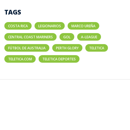
TAGS
COSTA RICA
LEGIONARIOS
MARCO UREÑA
CENTRAL COAST MARINERS
GOL
A-LEAGUE
FÚTBOL DE AUSTRALIA
PERTH GLORY
TELETICA
TELETICA.COM
TELETICA DEPORTES