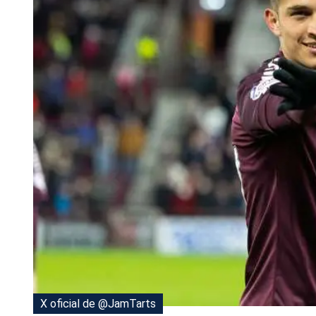
Tu Cara Me Suena
X oficial de @JamTarts