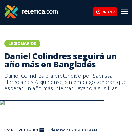
Daniel Colindres seguirá un año más en Bangladés | Teletica
EN VIVO
LEGIONARIOS
Daniel Colindres seguirá un
año más en Bangladés
Daniel Colindres era pretendido por Saprissa,
Herediano y Alajuelense, sin embargo tendrán que
esperar un año más intentar llevarlo a sus filas
Daniel Colindres renovó por un año con su club en India
Daniel Colindres renovó por un año con su club en India
Por
FELIPE CASTRO
2 de mayo de 2019, 10:19 AM