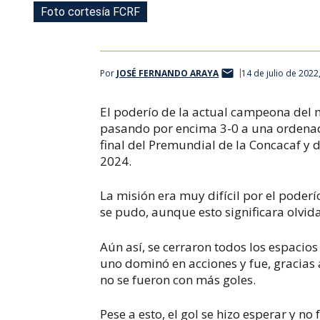
Foto cortesía FCRF
Foto cortesía FCRF
Foto cortesía FCRF
Foto cortesía FCRF
Por
JOSÉ FERNANDO ARAYA
14 de julio de 2022
El poderío de la actual campeona del 
pasando por encima 3-0 a una ordenad
final del Premundial de la Concacaf y d
2024.
La misión era muy difícil por el poder
se pudo, aunque esto significara olvid
Aún así, se cerraron todos los espacio
uno dominó en acciones y fue, gracias
no se fueron con más goles.
Pese a esto, el gol se hizo esperar y n