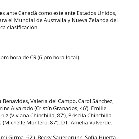
unes ante Canadá como este ante Estados Unidos,
ara el Mundial de Australia y Nueva Zelanda del
ca clasificación.
 pm hora de CR (6 pm hora local)
Benavides, Valeria del Campo, Carol Sánchez,
rine Alvarado (Cristín Granados, 46’), Emilie
ruz (Viviana Chinchilla, 87’), Priscila Chinchilla
s (Michelle Montero, 87’). DT: Amelia Valverde.
i Girma, 62’), Becky Sauerbrunn, Sofía Huerta,