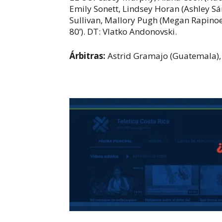
Emily Sonett, Lindsey Horan (Ashley Sánc
Sullivan, Mallory Pugh (Megan Rapinoe
80’). DT: Vlatko Andonovski.
Árbitras:
Astrid Gramajo (Guatemala), K