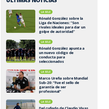
ÚLTIMAS NOTICIAS
LA SELE
Rónald González sobre la
Liga de Naciones: “Son
rivales ideales para dar un
golpe de autoridad”
LA SELE
Rónald González apunta a
un nuevo código de
conducta para
seleccionados
LA SELE
Marco Ureña sobre Mundial
Sub-20: "Fue el sello de
garantía de ser
profesional"
LA SELE
Del cuñado de Claudio Vivas