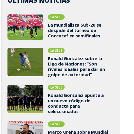
ÚLTIMAS NOTICIAS
LA SELE
La mundialista Sub-20 se
despide del torneo de
Concacaf en semifinales
LA SELE
Rónald González sobre la
Liga de Naciones: “Son
rivales ideales para dar un
golpe de autoridad”
LA SELE
Rónald González apunta a
un nuevo código de
conducta para
seleccionados
LA SELE
Marco Ureña sobre Mundial