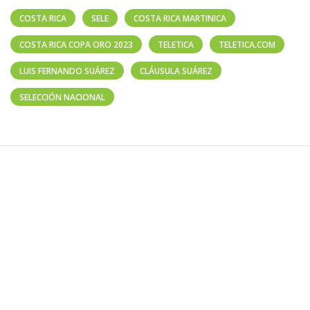
COSTA RICA
SELE
COSTA RICA MARTINICA
COSTA RICA COPA ORO 2023
TELETICA
TELETICA.COM
LUIS FERNANDO SUÁREZ
CLÁUSULA SUÁREZ
SELECCIÓN NACIONAL