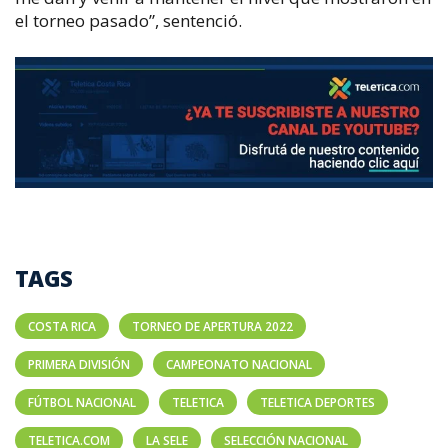
el torneo pasado”, sentenció.
TAGS
COSTA RICA
TORNEO DE APERTURA 2022
PRIMERA DIVISIÓN
CAMPEONATO NACIONAL
FÚTBOL NACIONAL
TELETICA
TELETICA DEPORTES
TELETICA.COM
LA SELE
SELECCIÓN NACIONAL