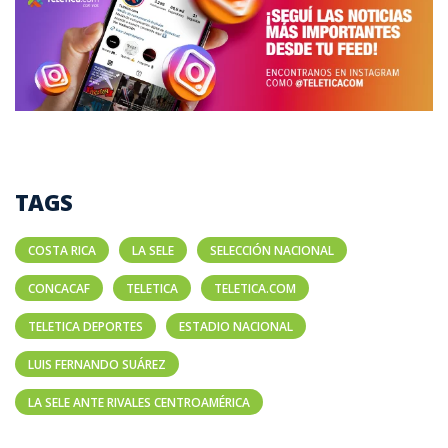
TAGS
COSTA RICA
LA SELE
SELECCIÓN NACIONAL
CONCACAF
TELETICA
TELETICA.COM
TELETICA DEPORTES
ESTADIO NACIONAL
LUIS FERNANDO SUÁREZ
LA SELE ANTE RIVALES CENTROAMÉRICA