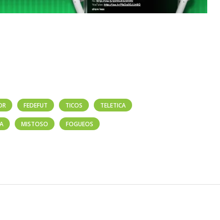
OR
FEDEFUT
TICOS
TELETICA
CA
MISTOSO
FOGUEOS