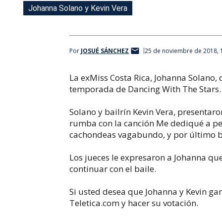
Johanna Solano y Kevin Vera
Rumba - Johanna Solano y Kevin Vera
Salsa - Johanna Solano y Kevin Vera
Jive - Johanna Solano y Kevin Vera
Por
JOSUÉ SÁNCHEZ
25 de noviembre de 2018, 
La exMiss Costa Rica, Johanna Solano, d
temporada de Dancing With The Stars.
Solano y bailrín Kevin Vera, presentaro
rumba con la canción Me dediqué a per
cachondeas vagabundo, y por último bai
Los jueces le expresaron a Johanna que 
continuar con el baile.
Si usted desea que Johanna y Kevin ga
Teletica.com y hacer su votación.