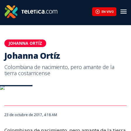
Johanna Ortíz | Teletica
EN VIVO
JOHANNA ORTÍZ
Johanna Ortíz
Colombiana de nacimiento, pero amante de la
tierra costarricense
Johanna Ortíz
23 de octubre de 2017, 4:18 AM
Colombiana de nacimiento, pero amante de la tierra