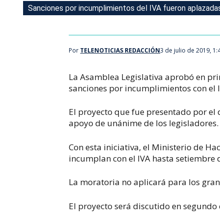
Sanciones por incumplimientos del IVA fueron aplazadas
Sanciones por incumplimientos del IVA fueron aplazadas
Por
TELENOTICIAS REDACCIÓN
3 de julio de 2019, 1
La Asamblea Legislativa aprobó en pri
sanciones por incumplimientos con el 
El proyecto que fue presentado por el 
apoyo de unánime de los legisladores.
Con esta iniciativa, el Ministerio de 
incumplan con el IVA hasta setiembre d
La moratoria no aplicará para los gra
El proyecto será discutido en segundo 