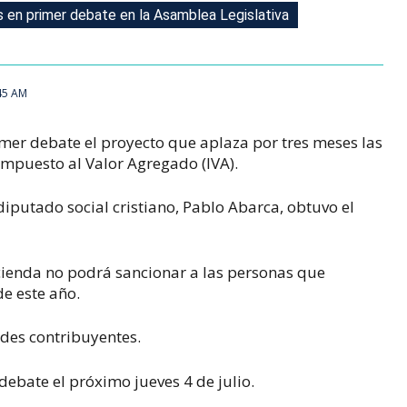
 en primer debate en la Asamblea Legislativa
 en primer debate en la Asamblea Legislativa
:45 AM
mer debate el proyecto que aplaza por tres meses las
Impuesto al Valor Agregado (IVA).
diputado social cristiano, Pablo Abarca, obtuvo el
Hacienda no podrá sancionar a las personas que
e este año.
ndes contribuyentes.
debate el próximo jueves 4 de julio.