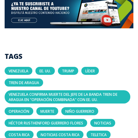
TAGS
VENEZUELA
EE. UU.
TRUMP
LÍDER
TREN DE ARAGUA
VENEZUELA CONFIRMA MUERTE DEL JEFE DE LA BANDA TREN DE
ARAGUA EN "OPERACIÓN COMBINADA" CON EE. UU.
OPERACIÓN
MUERTE
NIÑO GUERRERO
HÉCTOR RUSTHENFORD GUERRERO FLORES
NOTICIAS
COSTA RICA
NOTICIAS COSTA RICA
TELETICA