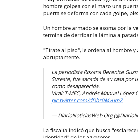
hombre golpea con el mazo una puerta
puerta se deforma con cada golpe, pie
Un hombre armado se asoma por la ven
termina de derribar la lámina a patad
"Tírate al piso", le ordena al hombre 
abruptamente.
La periodista Roxana Berenice Guzmá
Sureste, fue sacada de su casa por 
como desaparecida.
Viral: T-MEC, Andrés Manuel López O
pic.twitter.com/dDbs0MvumZ
— DiarioNoticiasWeb.Org (@DiarioNo
La fiscalía indicó que busca "esclarecer
identidad" de los agresores.