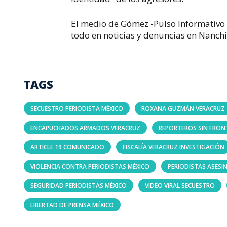
El medio de Gómez -Pulso Informativo 
todo en noticias y denuncias en Nanchi
TAGS
SECUESTRO PERIODISTA MÉXICO
ROXANA GUZMÁN VERACRUZ
ENCAPUCHADOS ARMADOS VERACRUZ
REPORTEROS SIN FRON
ARTICLE 19 COMUNICADO
FISCALÍA VERACRUZ INVESTIGACIÓN
VIOLENCIA CONTRA PERIODISTAS MÉXICO
PERIODISTAS ASESI
SEGURIDAD PERIODISTAS MÉXICO
VIDEO VIRAL SECUESTRO
LIBERTAD DE PRENSA MÉXICO