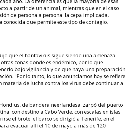
 cada año. La diferencia es que la mayoría de esas
ecto a partir de un animal, mientras que en el caso
isión de persona a persona: la cepa implicada,
a conocida que permite este tipo de contagio.
 dijo que el hantavirus sigue siendo una amenaza
 otras zonas donde es endémico, por lo que
enerlo bajo vigilancia y de que haya una preparación
ión. "Por lo tanto, lo que anunciamos hoy se refiere
en materia de lucha contra los virus debe continuar a
V Hondius, de bandera neerlandesa, zarpó del puerto
ina, con destino a Cabo Verde, con escalas en islas
rse el brote, el barco se dirigió a Tenerife, en el
para evacuar allí el 10 de mayo a más de 120