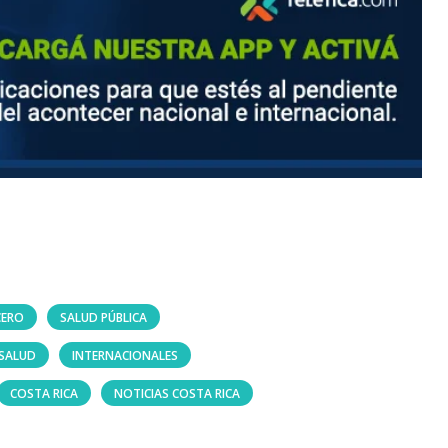
CERO
SALUD PÚBLICA
 SALUD
INTERNACIONALES
COSTA RICA
NOTICIAS COSTA RICA