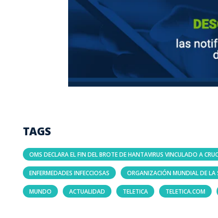
TAGS
OMS DECLARA EL FIN DEL BROTE DE HANTAVIRUS VINCULADO A CRU
ENFERMEDADES INFECCIOSAS
ORGANIZACIÓN MUNDIAL DE LA
MUNDO
ACTUALIDAD
TELETICA
TELETICA.COM