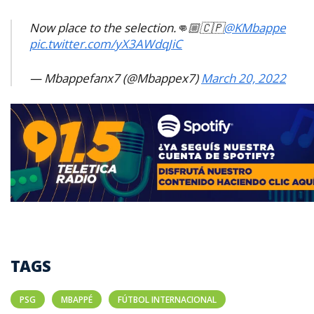
Now place to the selection.👊🏼🇨🇵
@KMbappe
pic.twitter.com/yX3AWdqJiC
— Mbappefanx7 (@Mbappex7)
March 20, 2022
TAGS
PSG
MBAPPÉ
FÚTBOL INTERNACIONAL