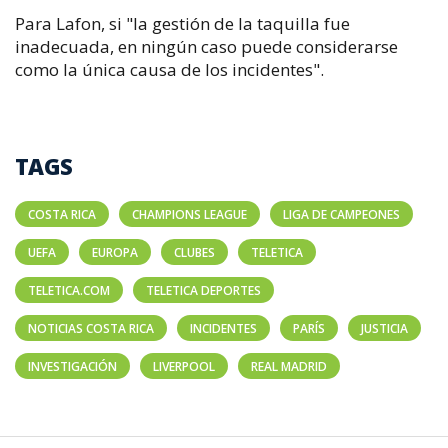
Para Lafon, si "la gestión de la taquilla fue
inadecuada, en ningún caso puede considerarse
como la única causa de los incidentes".
TAGS
COSTA RICA
CHAMPIONS LEAGUE
LIGA DE CAMPEONES
UEFA
EUROPA
CLUBES
TELETICA
TELETICA.COM
TELETICA DEPORTES
NOTICIAS COSTA RICA
INCIDENTES
PARÍS
JUSTICIA
INVESTIGACIÓN
LIVERPOOL
REAL MADRID