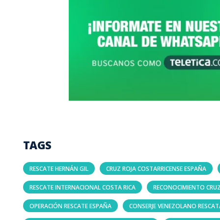
TAGS
RESCATE HERNÁN GIL
CRUZ ROJA COSTARRICENSE ESPAÑA
RESCATE INTERNACIONAL COSTA RICA
RECONOCIMIENTO CRUZ
OPERACIÓN RESCATE ESPAÑA
CONSERJE VENEZOLANO RESCA