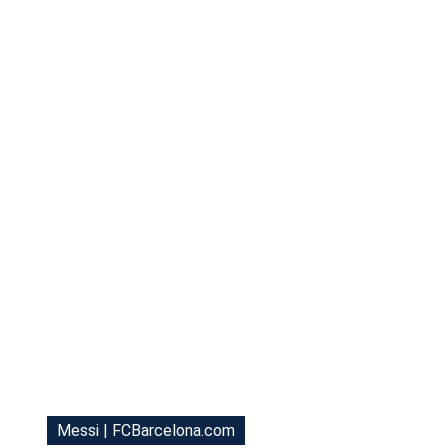
Tu Cara Me Suena
Messi | FCBarcelona.com